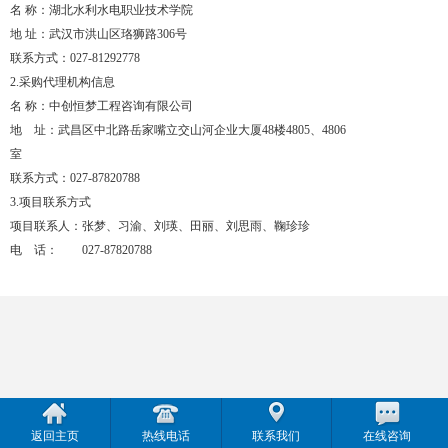
名
称：湖北水利水电职业技术学院
地
址：武汉市洪山区珞狮路
306号
联系方式：
027-81292778
2.采购代理机构信息
名
称：中创恒梦工程咨询有限公司
地 址：武昌区中北路岳家嘴立交山河企业大厦
48楼4805、4806
室
联系方式：
027-87820788
3.项目联系方式
项目联系人：张梦、习渝、刘瑛、田丽、刘思雨、鞠珍珍
电 话：
027-87820788
返回主页
热线电话
联系我们
在线咨询