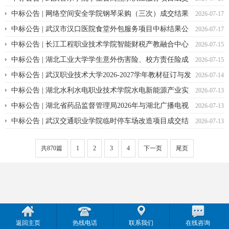
结果公告
中标公告 | 网络空间安全学院钢琴采购（三次）成交结果
2026-07-17
公告
中标公告 | 武汉市汉口医院食堂外包服务项目中标结果公
2026-07-17
告
中标公告 | 长江工程职业技术学院智能财税产教融合中心
2026-07-15
（第二期）第二次 成交结果公告
中标公告 | 湖北工业大学学生意外伤害险、校方责任险成
2026-07-15
交结果公告
中标公告 | 武汉职业技术大学2026-2027学年教材征订与发
2026-07-14
放服务成交结果公告
中标公告 | 湖北水利水电职业技术学院水电新能源产业实
2026-07-13
训室装修建设 成交结果公告
中标公告 | 湖北省药品监督管理局2026年与湖北广播电视
2026-07-13
台湖北电视综合频道宣传合作项目成交结果公告
中标公告 | 武汉交通职业学院临时停车场改造项目成交结
2026-07-13
果公告
共870篇
1
2
3
4
下一页
尾页
返回主页
热线电话
联系我们
在线咨询