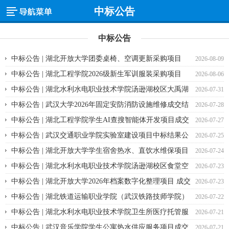
中标公告
中标公告
中标公告 | 湖北开放大学团委桌椅、空调更新采购项目
2026-08-09
（三次） 成交结果公告
中标公告 | 湖北工程学院2026级新生军训服装采购项目
2026-08-06
（二次）成交结果公告
中标公告 | 湖北水利水电职业技术学院汤逊湖校区大禹湖
2026-07-31
西南两侧湖堤护坡加固项目 成交结果公告
中标公告 | 武汉大学2026年固定安防消防设施维修成交结
2026-07-28
果公告
中标公告 | 湖北工程学院学生AI查搜智能体开发项目成交
2026-07-27
结果公告
中标公告 | 武汉交通职业学院实验室建设项目中标结果公
2026-07-25
告
中标公告 | 湖北开放大学学生宿舍热水、直饮水维保项目
2026-07-24
成交结果公告
中标公告 | 湖北水利水电职业技术学院汤逊湖校区食堂空
2026-07-23
闲楼层整修 成交结果公告
中标公告 | 湖北开放大学2026年档案数字化整理项目 成交
2026-07-23
结果公告
中标公告 | 湖北铁道运输职业学院（武汉铁路技师学院）
2026-07-22
2026年校园零星维修维护项目 ​成交结果公告
中标公告 | 湖北水利水电职业技术学院卫生所医疗托管服
2026-07-21
务采购项目 成交结果公告
中标公告 | 武汉音乐学院学生公寓热水供应服务项目成交
2026-07-21