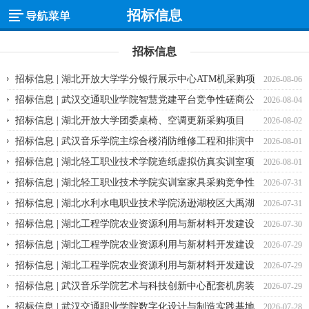
招标信息
招标信息
招标信息 | 湖北开放大学学分银行展示中心ATM机采购项
2026-08-06
目 竞争性谈判采购公告
招标信息 | 武汉交通职业学院智慧党建平台竞争性磋商公
2026-08-04
告
招标信息 | 湖北开放大学团委桌椅、空调更新采购项目
2026-08-02
（三次）竞争性谈判采购公告
招标信息 | 武汉音乐学院主综合楼消防维修工程和排演中
2026-08-01
心维修工程消防设计技术咨询服务竞争性磋商公告
招标信息 | 湖北轻工职业技术学院造纸虚拟仿真实训室项
2026-08-01
目建设竞争性磋商公告
招标信息 | 湖北轻工职业技术学院实训室家具采购竞争性
2026-07-31
谈判采购公告
招标信息 | 湖北水利水电职业技术学院汤逊湖校区大禹湖
2026-07-31
西南两侧湖堤护坡加固项目 成交结果公告
招标信息 | 湖北工程学院农业资源利用与新材料开发建设
2026-07-30
平台重大科研设备购置项目（事件相关电位系统、无线便携式近红外
招标信息 | 湖北工程学院农业资源利用与新材料开发建设
2026-07-29
脑功能成像系统）公开招标公告
平台重大科研设备购置项目（生物质转化利用分析系统）公开招标公
招标信息 | 湖北工程学院农业资源利用与新材料开发建设
2026-07-29
告
平台重大科研设备购置项目(人工智能纸卫品测试系统)公开招标公告
招标信息 | 武汉音乐学院艺术与科技创新中心配套机房装
2026-07-29
饰工程采购项目第二次竞争性磋商公告
招标信息 | 武汉交通职业学院数字化设计与制造实践基地
2026-07-28