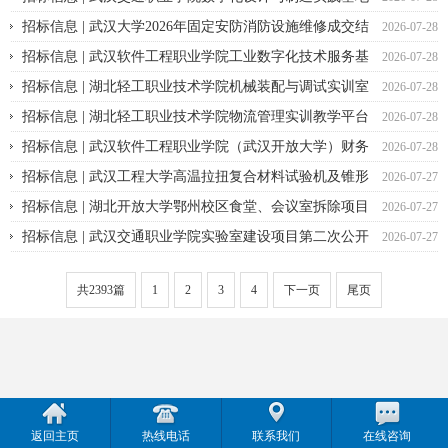
竞争性磋商公告
招标信息 | 武汉大学2026年固定安防消防设施维修成交结
2026-07-28
果公告
招标信息 | 武汉软件工程职业学院工业数字化技术服务基
2026-07-28
地建设竞争性磋商公告
招标信息 | 湖北轻工职业技术学院机械装配与调试实训室
2026-07-28
建设采购 竞争性磋商公告
招标信息 | 湖北轻工职业技术学院物流管理实训教学平台
2026-07-28
建设项目 竞争性磋商公告
招标信息 | 武汉软件工程职业学院（武汉开放大学）财务
2026-07-28
凭证影像化项目竞争性磋商公告
招标信息 | 武汉工程大学高温拉扭复合材料试验机及锥形
2026-07-27
量热仪采购项目公开招标公告
招标信息 | 湖北开放大学鄂州校区食堂、会议室拆除项目
2026-07-27
废标公告
招标信息 | 武汉交通职业学院实验室建设项目第二次公开
2026-07-27
招标公告
共2393篇
1
2
3
4
下一页
尾页
返回主页
热线电话
联系我们
在线咨询