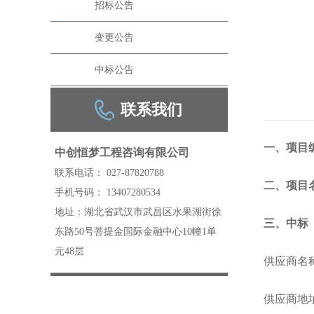
招标公告
变更公告
中标公告
联系我们
一、项目编号
中创恒梦工程咨询有限公司
联系电话： 027-87820788
二、项目
手机号码： 13407280534
地址：湖北省武汉市武昌区水果湖街徐
三、中标
东路50号菩提金国际金融中心10幢1单
元48层
供应商名
供应商地址