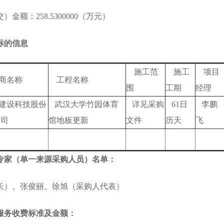
）金额：258.5300000（万元）
标的信息
施工范
施工
项目
商名称
工程名称
围
工期
经理
建设科技股份
武汉大学竹园体育
详见采购
61日
李鹏
公司
馆地板更新
文件
历天
飞
专家（单一来源采购人员）名单：
长）、张俊丽、徐旭（采购人代表）
服务收费标准及金额：