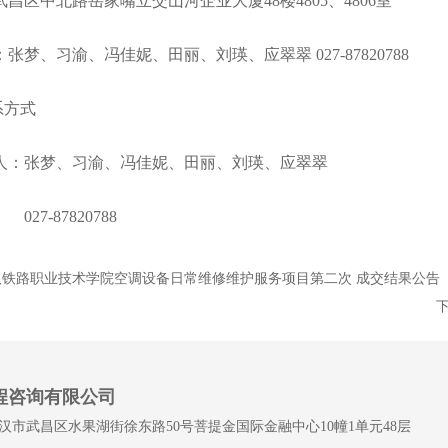
：武昌区中北路岳家嘴立交山河企业大厦48楼48
式：张梦、习渝、冯佳妮、田丽、刘瑛、应翠翠 027
系方式
人：张梦、习渝、冯佳妮、田丽、刘瑛、应翠翠
27-87820788
汉铁路职业技术学院空调设备日常维修维护服务项目第二次 成交结果公告
程咨询有限公司
汉市武昌区水果湖街徐东路50号菩提金国际金融中心10幢1单元48层