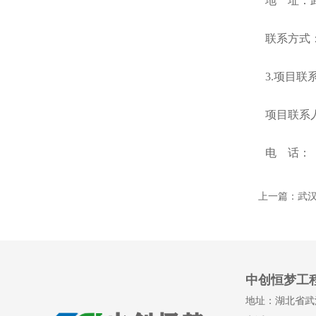
地 址
联系方
3.项目联
项目联系
电 话： 0
上一篇：
武
中创恒梦工
地址：湖北省武