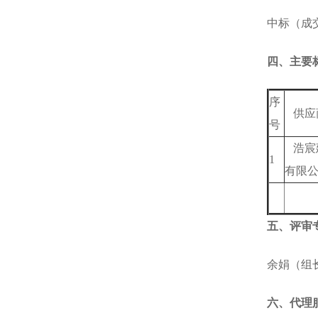
中标（成交
四、主要
序
供应
号
浩宸
1
有限
五、评审
余娟（组
六、代理