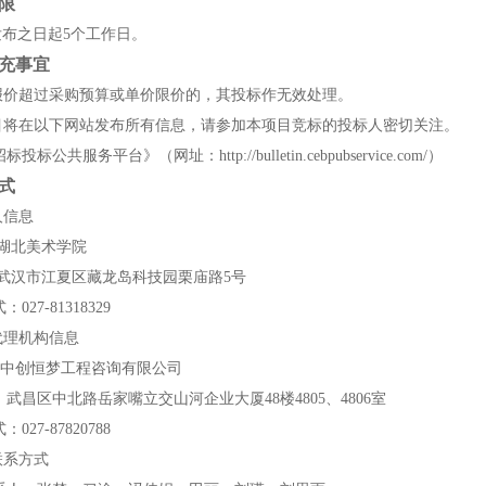
限
发布之日起
5个工作日。
充事宜
报价超过采购预算或单价限价的，其投标作无效处理。
项目将在以下网站发布所有信息，请参加本项目竞标的投标人密切关注。
招标投标公共服务平台》（网址：
http://bulletin.cebpubservice.com/）
式
人信息
称：湖北美术学院
武汉市江夏区藏龙岛科技园栗庙路
5号
式：
027-81318329
代理机构信息
：中创恒梦工程咨询有限公司
：武昌区中北路岳家嘴立交山河企业大厦
48楼4805、4
式：
027-87820788
联系方式