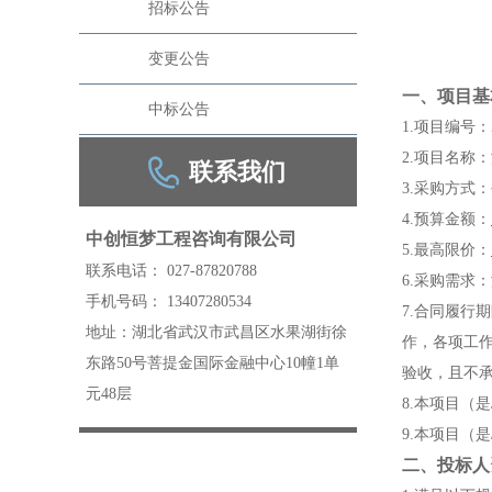
招标公告
变更公告
一、
项目基
中标公告
1
.
项目编号：
2
.
项目名称：
联系我们
3
.
采购方式：
4
.
预算金额：
中创恒梦工程咨询有限公司
5
.
最高限价
：
联系电话： 027-87820788
6
.
采购需求：
手机号码： 13407280534
7
.
合同履行期
地址：湖北省武汉市武昌区水果湖街徐
作，
各项工
东路50号菩提金国际金融中心10幢1单
验收，且不
元48层
8
.本项目（
9.
本项目（是
二、
投标人