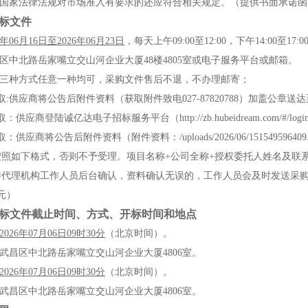
如国家法律法规对市场准入有要求的还应符合相关规定。（提供书面承诺函
标文件
年
06
月
16
日
至
2026
年
06
月
23
日
，
每天上午
09:00至12:00，下午14:00
区中北路岳家嘴立交山河企业大厦
48楼4805室或电子服务平台或邮箱
。
下三种方式任意一种均可，采购文件售后不退，不办理邮寄；
取:供应商将公告后附件资料
（
获取附件致电
027-87820788
）
加盖公章送达
：供应商登陆诚亿达电子招标服务平台（http://zb.hubeidream.com/#/
获取：供应商将公告后附件资料（附件资料：
/uploads/2026/06/151549596409
按照如下格式，否则不予受理。项目名称+公司全称+授权委托人姓名及联
待代理机构工作人员后台确认，资料确认无误的，工作人员会及时发送采
（元）
标文件截止时间、方式、开标时间
和地点
202
6
年
07
月
06
日
09
时
30
分
（北京时间）。
武昌区中北路岳家嘴立交山河企业大厦
4806室
。
202
6
年
07
月
06
日
09
时
30
分
（北京时间）。
武昌区中北路岳家嘴立交山河企业大厦
4806室
。