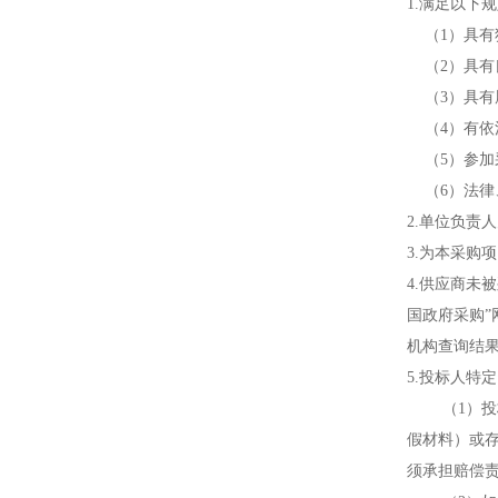
1.满足
以下规
（1）具
（2）具
（3）具
（4）有
（5）参
（6）法
2.单位负责
3.为本采
4.
供应商未被
国政
府采购
”
机构查询结
5.投标人特
（
1）
投
假材料）或
须承担赔偿