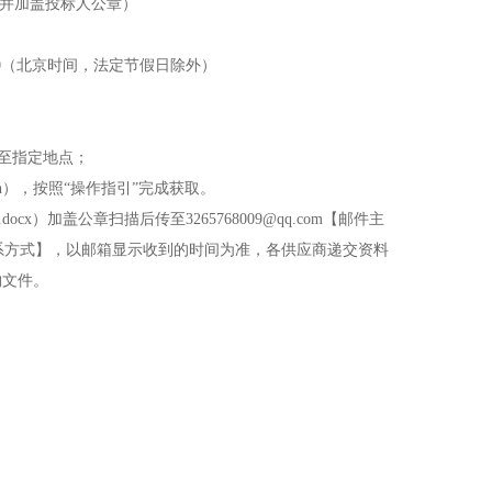
并加盖投标人公章）
至17:00（北京时间，法定节假日除外）
至指定地点；
login），按照“操作指引”完成获取。
.docx
）加盖公章扫描后传至3265768009@qq.com【邮件主
系方式】，以邮箱显示收到的时间为准，各供应商递交资料
购文件。