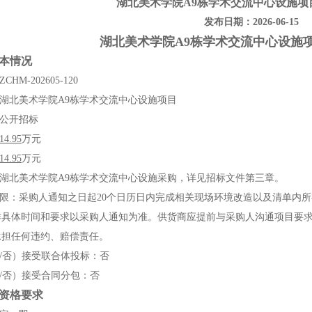
湖北美术学院A9栋学术交流中心设施项
发布日期：2026-06-15
湖北美术学院
A9
栋学术交流中心设施
本情况
ZCHM-202605-120
湖北美术学院
A9栋学术交流中心设施项目
公开招标
14.95
万元
14.95
万元
湖北美术学院
A9栋学术交流中心设施
采购
，详见招标文件第三章。
限：
采购人通知之日起
20个日历日内完成相关现场环境改造以及清单内
作
具体时间和要求以采购人通知为准。供货商应提前与采购人沟通项目要
承担任何违约、赔偿责任
。
是/否）接受联合体投标：否
/否）接受合同分包：否
资格要求