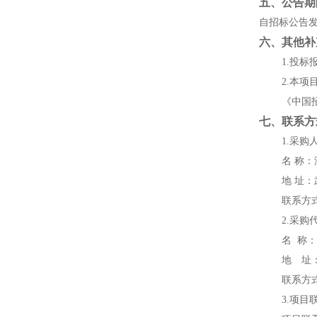
五、
公告期
自招标公告
六、
其他补
1
.投标
2.本
《中国
七、
联系
方
1.采购
名
地
址：
联系方
2.采购
名
称
地 址
联系方
3.项目