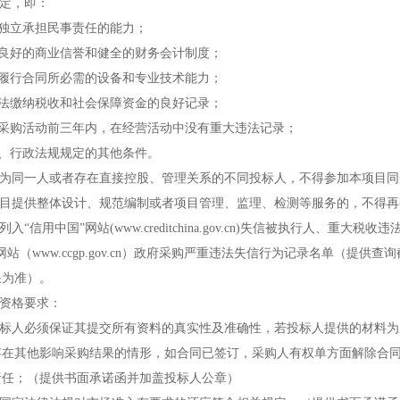
定，即：
有独立承担民事责任的能力；
有良好的商业信誉和健全的财务会计制度；
有履行合同所必需的设备和专业技术能力；
依法缴纳税收和社会保障资金的良好记录；
加采购活动前三年内，在经营活动中没有重大违法记录；
律、行政法规规定的其他条件。
人为同一人或者存在直接控股、管理关系的不同投标人，不得参加本项目
购项目提供整体设计、规范编制或者项目管理、监理、检测等服务的，不得
列入
“信用中国”网站(
www.creditchina.gov.cn
)失信被执行
人、重大税收违
网站（
www.ccgp.gov.cn
）政府采购严重违法失信行为记录名单（提供查询
果为准）。
定资格要求：
标人必须保证其提交所有资料的真实性及准确性，若投标人提供的材料为
存在其他影响采购结果的情形，如合同已签订，采购人有权单方面解除合
责任；（提供书面承诺函并加盖投标人公章）