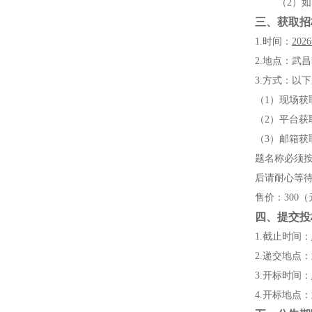
（
2）
三、
获取招
1.时间：
2026
2.
地点
：
武昌
3.方式：以
（
1）现场获
（
2）平台获取
（
3）邮箱
题名称必须
后请耐心等
售价：
300
四、
提交投
1.截止时间：
2.递交
地点
：
3.开标时间：
4.开标
地点
：