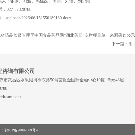
系人：张梦、习渝、冯佳妮、田丽、刘瑛、刘思雨
话：
027-87820788
料：
/uploads/2026/06/151550189160.docx
北省药品监督管理局中国食品药品网“湖北药闻”专栏项目单一来源采购公示
下一篇：
湖
程咨询有限公司
汉市武昌区水果湖街徐东路50号菩提金国际金融中心10幢1单元48层
788
dream.com
号：
鄂ICP备20007069号-1